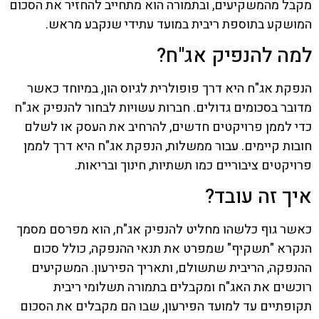
מקבל מהמשקיעים, ובתמורה הוא מתחייב להחזיר את הסכום
המושקע בתוספת ריבית במועד עתידי שנקבע מראש.
למה להנפיק אג"ח?
הנפקת אג"ח היא דרך פופולרית לגיוס הון, במיוחד כאשר
מדובר בסכומים גדולים. חברות עשויות לבחור להנפיק אג"ח
כדי לממן פרויקטים חדשים, להרחיב את העסק או לשלם
חובות קיימים. עבור ממשלות, הנפקת אג"ח היא דרך לממן
פרויקטים ציבוריים כמו תשתיות, חינוך ובריאות.
איך זה עובד?
כאשר גוף כלשהו מחליט להנפיק אג"ח, הוא מפרסם מסמך
הנקרא "תשקיף" שמפרט את תנאי ההנפקה, כולל סכום
ההנפקה, הריבית שתשולם, ותאריך הפירעון. המשקיעים
רוכשים את האג"ח ומקבלים בתמורה תשלומי ריבית
תקופתיים עד למועד הפירעון, שבו הם מקבלים את הסכום