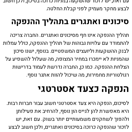
עם זאת, יש לזכור שהשקעה במניות כרוכה בסיכון, ולכן חשוב
לבצע מחקר מעמיק לפני קבלת החלטה.
סיכונים ואתגרים בתהליך ההנפקה
תהליך ההנפקה אינו חף מסיכונים ואתגרים. החברה צריכה
להתמודד עם עלויות גבוהות של תהליך ההנפקה, כולל עמלות
לבנק ההשקעות וליועצים המשפטיים. בנוסף, ישנו סיכון
שהמניות לא יימכרו במחיר המצופה, מה שעלול להשפיע על
הצלחת ההנפקה. כמו כן, החברה נדרשת לעמוד בדרישות
רגולטוריות מחמירות, מה שיכול להוות אתגר נוסף.
הנפקה כצעד אסטרטגי
לסיכום, הנפקה היא צעד אסטרטגי חשוב עבור חברות רבות.
היא מאפשרת להן לגייס הון נוסף, להרחיב את פעילותן
ולהפוך לשחקנים משמעותיים יותר בשוק. עם זאת, יש
לזכור שהנפקה כרוכה בסיכונים ואתגרים, ולכן חשוב לבצע