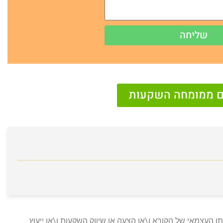
שליחה
נם ממומחה השקעות
ו העצמאי של הקורא ו\או הצעה או שיווק השקעות ו\או ייעוץ