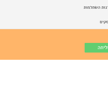
נות השתלמות
קים
יחה