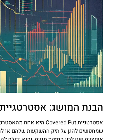
הבנת המושג: אסטרטגיית Covered Put
אסטרטגיית Covered Put הי
שמחפשים להגן על תיק ההשקעות שלהם או להר
אופציות פוט לבין החזקת מניות, והיא יכולה לה