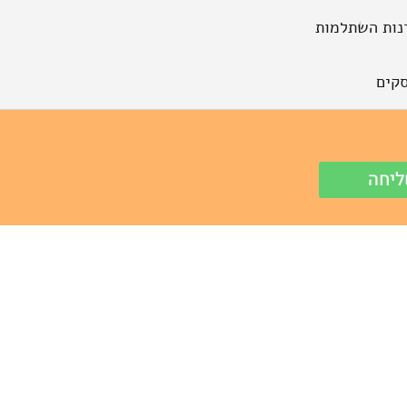
נות השתלמות
קים
יחה