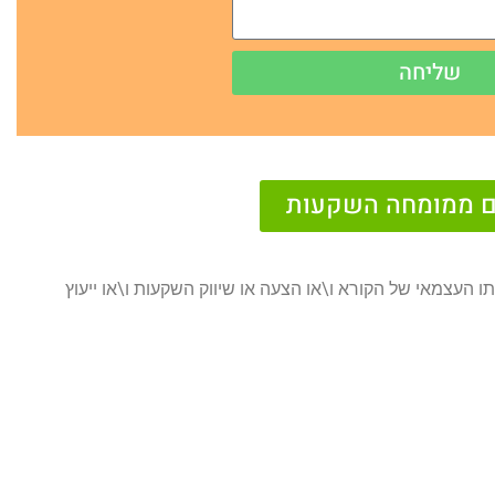
שליחה
נם ממומחה השקעות
ו העצמאי של הקורא ו\או הצעה או שיווק השקעות ו\או ייעוץ