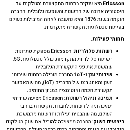
Ericsson
היא ענקית בתחום התקשורת והטלקום עם
היסטוריה ארוכה של חדשנות והשפעה גלובלית. החברה
הוקמה בשנת 1876 והיא נחשבת לאחת המובילות בעולם
בפיתוח טכנולוגיות תקשורת מתקדמות.
תחומי פעילות
:
רשתות סלולריות
: Ericsson מספקת פתרונות
רשתות סלולריות מתקדמות, כולל טכנולוגיות 5G,
שמשנות את פני התקשורת הגלובלית.
שירותי ענן ו-IoT
: החברה מובילה בתחום שירותי
הענן והאינטרנט של הדברים (IoT), מה שמאפשר
תקשורת חכמה ואוטומציה במגוון תחומים.
תמיכה וניהול רשתות
: Ericsson מציעה שירותי
תמיכה וניהול רשתות לחברות תקשורת ברחבי
העולם, מה שמבטיח יעילות וחדשנות מתמשכת.
ביצועים בשוק
: החברה ממשיכה להוביל את שוק הטלקום
הגלובלי עם חוזים והסכמים רבים ברחבי העולם. החדשנות