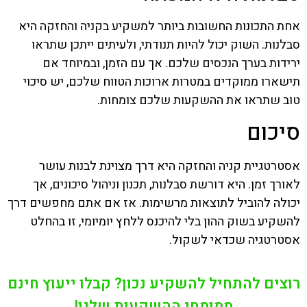
אחת התכונות החשובות ביותר למשקיע בקניה והחזקה היא
סבלנות. השוק יכול להיות תנודתי, ולעיתים ייתכן שתראו
ירידות בערך הנכסים שלכם. אך עם הזמן, ובמיוחד אם
תישארו ממוקדים במטרות ארוכות הטווח שלכם, יש סיכוי
טוב שתראו את ההשקעות שלכם צומחות.
סיכום
אסטרטגיית קניה והחזקה היא דרך מצוינת לבנות עושר
לאורך זמן. היא דורשת סבלנות, תכנון וניהול סיכונים, אך
יכולה להוביל לתוצאות מרשימות. אז אם אתם מחפשים דרך
להשקיע בשוק ההון בלי להיכנס ללחץ יומיומי, זו בהחלט
אסטרטגיה שכדאי לשקול.
רוצים להתחיל להשקיע נכון? קבלו ייעוץ חינם
ממומחי ההשקעות שלנו!