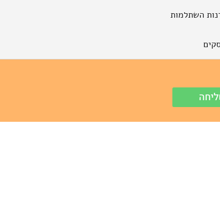
נות השתלמות
קים
יחה