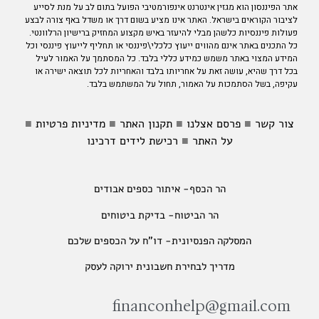
אתר הפיננסון הוא מגזין אינטרנט אינפורמטיבי הפועל בתום לב על מנת לסייע
לציבור הקוראים בישראל. האתר אינו מציע בשום דרך או משדל באף צורה לבצע
פעולות פיננסיות כלשהן מבלי להיעזר באיש מקצוע המחזיק ברישיון הרלוונטי.
כל התכנים באתר אינם מהווים ייעוץ כלכלי\פיננסי או תחליף לייעוץ פיננסי וכל
המידע המצוי באתר משמש כמידע כללי בלבד. כל המסתמך על האמור לעיל
בכל דרך שהיא, עושה זאת על אחריותו בלבד והאחריות לכל תוצאה ישירה או
עקיפה, בשל הסתמכות על האמור, תחול על המשתמש בלבד.
צור קשר
■
פרסם אצלנו
■
תקנון האתר
■
מדיניות פרטיות
■
על האתר
■
רכישת לידים דרכינו
הר הכסף- איתור כספים אבודים
הר הביטוח- בדיקת ביטוחים
המסלקה הפנסיונית- דו"ח על הכספים שלכם
מדריך לבחירת חשבונית ירוקה לעסק
‫financonhelp@gmail.com‬