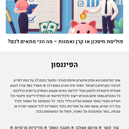
פוליסת חיסכון או קרן נאמנות – מה הכי מתאים לכם?
הפיננסון
אתר הפיננסון הוא מגזין אינטרנט אינפורמטיבי הפועל בתום לב על מנת לסייע
לציבור הקוראים בישראל. האתר אינו מציע בשום דרך או משדל באף צורה לבצע
פעולות פיננסיות כלשהן מבלי להיעזר באיש מקצוע המחזיק ברישיון הרלוונטי.
כל התכנים באתר אינם מהווים ייעוץ כלכלי\פיננסי או תחליף לייעוץ פיננסי וכל
המידע המצוי באתר משמש כמידע כללי בלבד. כל המסתמך על האמור לעיל
בכל דרך שהיא, עושה זאת על אחריותו בלבד והאחריות לכל תוצאה ישירה או
עקיפה, בשל הסתמכות על האמור, תחול על המשתמש בלבד.
צור קשר
■
פרסם אצלנו
■
תקנון האתר
■
מדיניות פרטיות
■