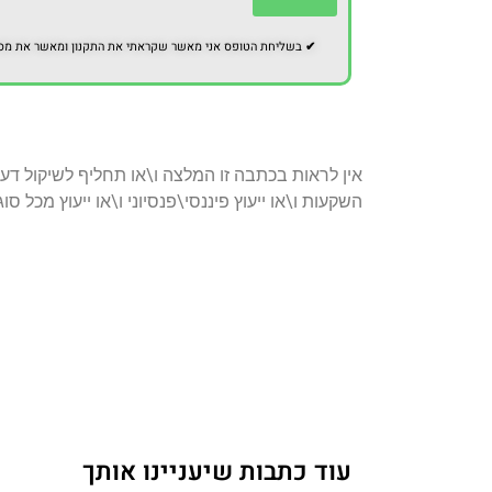
✔
בשליחת הטופס אני מאשר שקראתי את התקנון ומאשר את מסירת
אין לראות בכתבה זו המלצה ו\או תחליף לשיקול דעת
השקעות ו\או ייעוץ פיננסי\פנסיוני ו\או ייעוץ מכל סו
עוד כתבות שיעניינו אותך