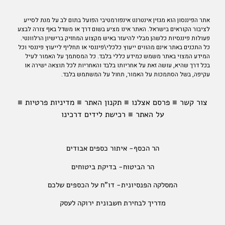
אתר הפיננסון הוא מגזין אינטרנט אינפורמטיבי הפועל בתום לב על מנת לסייע
לציבור הקוראים בישראל. האתר אינו מציע בשום דרך או משדל באף צורה לבצע
פעולות פיננסיות כלשהן מבלי להיעזר באיש מקצוע המחזיק ברישיון הרלוונטי.
כל התכנים באתר אינם מהווים ייעוץ כלכלי\פיננסי או תחליף לייעוץ פיננסי וכל
המידע המצוי באתר משמש כמידע כללי בלבד. כל המסתמך על האמור לעיל
בכל דרך שהיא, עושה זאת על אחריותו בלבד והאחריות לכל תוצאה ישירה או
עקיפה, בשל הסתמכות על האמור, תחול על המשתמש בלבד.
צור קשר
■
פרסם אצלנו
■
תקנון האתר
■
מדיניות פרטיות
■
על האתר
■
רכישת לידים דרכינו
הר הכסף- איתור כספים אבודים
הר הביטוח- בדיקת ביטוחים
המסלקה הפנסיונית- דו"ח על הכספים שלכם
מדריך לבחירת חשבונית ירוקה לעסק