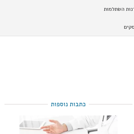
נות השתלמות
קים
כתבות נוספות