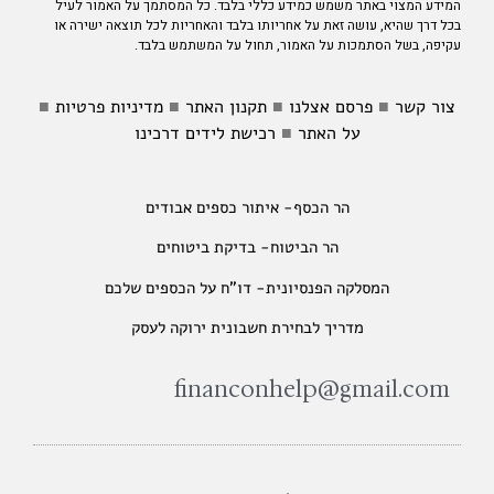
המידע המצוי באתר משמש כמידע כללי בלבד. כל המסתמך על האמור לעיל
בכל דרך שהיא, עושה זאת על אחריותו בלבד והאחריות לכל תוצאה ישירה או
עקיפה, בשל הסתמכות על האמור, תחול על המשתמש בלבד.
צור קשר
■
פרסם אצלנו
■
תקנון האתר
■
מדיניות פרטיות
■
על האתר
■
רכישת לידים דרכינו
הר הכסף- איתור כספים אבודים
הר הביטוח- בדיקת ביטוחים
המסלקה הפנסיונית- דו"ח על הכספים שלכם
מדריך לבחירת חשבונית ירוקה לעסק
‫financonhelp@gmail.com‬