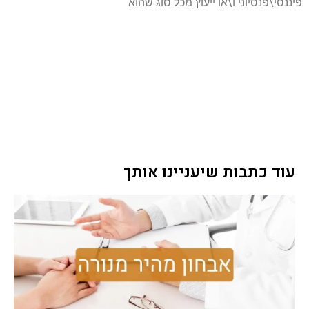
פיננסי\פנסיוני ו\או ייעוץ מכל סוג שהוא
עוד כתבות שיעניינו אותך