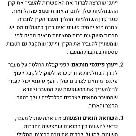
ייתכן שתרצה לבדוק את האפשרות להעביר את קרן
ההשתלמות שלך לחברה אחרת שמציעה הלוואות
כנגד קרן השתלמות. תהליך מעבר הקרן לחברה
אחרת הוא יחסית פשוט ואינו כרוך בתשלום מס. יש
חברות השקעות רבות המציעות תנאים נוחים למי
שמעוניין להעביר את הקרן, וייתכן שתקבל גם הטבות
נוספות בעקבות המעבר.
ייעוץ פיננסי מותאם
: לפני קבלת החלטה על מעבר
לקרן השתלמות אחרת, כדאי לשקול לקבל ייעוץ
פיננסי מותאם לצרכים שלך. יועץ פיננסי יכול לעזור
לך להעריך את ההשפעות של המעבר ולוודא
שהמעבר מתאים לצרכים הכלכליים שלך בטווח
הקצר והארוך.
השוואת תנאים והצעות
: אם אתה שוקל מעבר,
כדאי להשוות בין התנאים שמציעות החברות
השונות. למשל, לבדוק את גובה הריבית, מסלולי