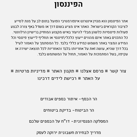
הפיננסון
אתר הפיננסון הוא מגזין אינטרנט אינפורמטיבי הפועל בתום לב על מנת לסייע
לציבור הקוראים בישראל. האתר אינו מציע בשום דרך או משדל באף צורה לבצע
פעולות פיננסיות כלשהן מבלי להיעזר באיש מקצוע המחזיק ברישיון הרלוונטי.
כל התכנים באתר אינם מהווים ייעוץ כלכלי\פיננסי או תחליף לייעוץ פיננסי וכל
המידע המצוי באתר משמש כמידע כללי בלבד. כל המסתמך על האמור לעיל
בכל דרך שהיא, עושה זאת על אחריותו בלבד והאחריות לכל תוצאה ישירה או
עקיפה, בשל הסתמכות על האמור, תחול על המשתמש בלבד.
צור קשר
■
פרסם אצלנו
■
תקנון האתר
■
מדיניות פרטיות
■
על האתר
■
רכישת לידים דרכינו
הר הכסף- איתור כספים אבודים
הר הביטוח- בדיקת ביטוחים
המסלקה הפנסיונית- דו"ח על הכספים שלכם
מדריך לבחירת חשבונית ירוקה לעסק