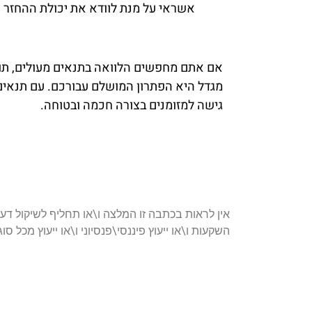
אשראי על מנת לוודא את יכולת ההחזר 
אם אתם מחפשים הלוואה בתנאים מעולים, תוך
מגדל היא הפתרון המושלם עבורכם. עם תנאים נ
גישה למזומנים בצורה חכמה ובטוחה.
אין לראות בכתבה זו המלצה ו\או תחליף לשיקול דעת
השקעות ו\או ייעוץ פיננסי\פנסיוני ו\או ייעוץ מכל סו