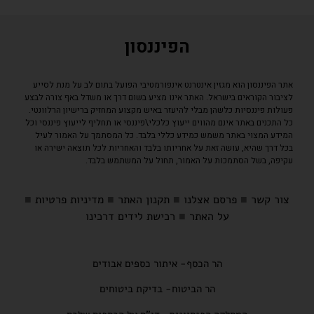
הפיננסון
אתר הפיננסון הוא מגזין אינטרנט אינפורמטיבי הפועל בתום לב על מנת לסייע
לציבור הקוראים בישראל. האתר אינו מציע בשום דרך או משדל באף צורה לבצע
פעולות פיננסיות כלשהן מבלי להיעזר באיש מקצוע המחזיק ברישיון הרלוונטי.
כל התכנים באתר אינם מהווים ייעוץ כלכלי\פיננסי או תחליף לייעוץ פיננסי וכל
המידע המצוי באתר משמש כמידע כללי בלבד. כל המסתמך על האמור לעיל
בכל דרך שהיא, עושה זאת על אחריותו בלבד והאחריות לכל תוצאה ישירה או
עקיפה, בשל הסתמכות על האמור, תחול על המשתמש בלבד.
צור קשר
■
פרסם אצלנו
■
תקנון האתר
■
מדיניות פרטיות
■
על האתר
■
רכישת לידים דרכינו
הר הכסף- איתור כספים אבודים
הר הביטוח- בדיקת ביטוחים