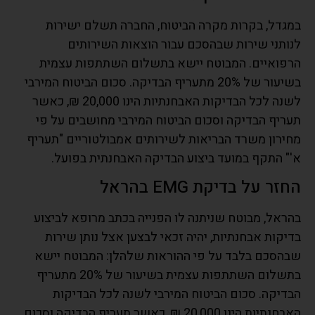
במגדל, בקרות מקרה הביטוח, החברה תשלם ישירות
לנותני שירות שבהסכם עבור הוצאות השירותים
הרפואיים. המבוטח יישא בתשלום השתתפות עצמית
בשיעור של 20% מתעריף הבדיקה. סכום הביטוח המירבי
לשנה לכל הבדיקות האבחנתיות הינו 20,000 ₪, כאשר
תעריף הבדיקה וסכום הביטוח המירבי מחושבים על פי
מחירון משרד הבריאות לשירותים אמבולטוריים "תעריף
א'" התקף במועד ביצוע הבדיקה האבחנתית בפועל.
החזר על בדיקת EMG בהראל
בהראל, מבוטח שניתנה לו הפנייה בכתב מרופא לביצוע
בדיקות אבחנתיות, יהיה זכאי לבצען אצל נותן שירות
שבהסכם בלבד על פי ההוראות שלהלן: המבוטח יישא
בתשלום השתתפות עצמית בשיעור של 20% מתעריף
הבדיקה. סכום הביטוח המירבי לשנה לכל הבדיקות
האבחנתיות הינו 20,000 ₪, כאשר תעריף הבדיקה וסכום