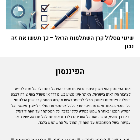
שינוי מסלול קרן השתלמות הראל – כך תעשו את זה
נכון
הפיננסון
אתר הפיננסון הוא מגזין אינטרנט אינפורמטיבי הפועל בתום לב על מנת לסייע
לציבור הקוראים בישראל. האתר אינו מציע בשום דרך או משדל באף צורה לבצע
פעולות פיננסיות כלשהן מבלי להיעזר באיש מקצוע המחזיק ברישיון הרלוונטי.
כל התכנים באתר אינם מהווים ייעוץ כלכלי\פיננסי או תחליף לייעוץ פיננסי וכל
המידע המצוי באתר משמש כמידע כללי בלבד. כל המסתמך על האמור לעיל
בכל דרך שהיא, עושה זאת על אחריותו בלבד והאחריות לכל תוצאה ישירה או
עקיפה, בשל הסתמכות על האמור, תחול על המשתמש בלבד.
צור קשר
■
פרסם אצלנו
■
תקנון האתר
■
מדיניות פרטיות
■