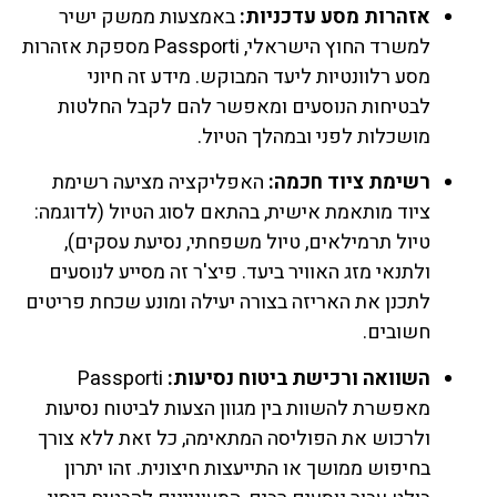
אזהרות מסע עדכניות:
באמצעות ממשק ישיר
למשרד החוץ הישראלי, Passporti מספקת אזהרות
מסע רלוונטיות ליעד המבוקש. מידע זה חיוני
לבטיחות הנוסעים ומאפשר להם לקבל החלטות
מושכלות לפני ובמהלך הטיול.
רשימת ציוד חכמה:
האפליקציה מציעה רשימת
ציוד מותאמת אישית, בהתאם לסוג הטיול (לדוגמה:
טיול תרמילאים, טיול משפחתי, נסיעת עסקים),
ולתנאי מזג האוויר ביעד. פיצ'ר זה מסייע לנוסעים
לתכנן את האריזה בצורה יעילה ומונע שכחת פריטים
חשובים.
השוואה ורכישת ביטוח נסיעות:
Passporti
מאפשרת להשוות בין מגוון הצעות לביטוח נסיעות
ולרכוש את הפוליסה המתאימה, כל זאת ללא צורך
בחיפוש ממושך או התייעצות חיצונית. זהו יתרון