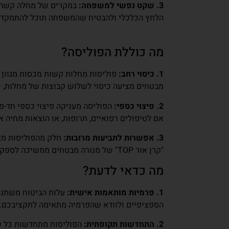
3. שקט נפשי למשפחה:
במקרים של מחלה קשה, 
הלחץ הכלכלי ולהבטיח שהמשפחה תוכל להתמקד ב
מה כוללת הפוליסה?
1. כיסוי רחב:
פוליסות מחלות קשות מכסות מגוון ר
מבטחים מציעה כיסוי לשלוש קבוצות של מחלות, כו
2. פיצוי כספי:
הפוליסה מעניקה פיצוי כספי חד-פע
אם לטיפולים רפואיים, תרופות, או הוצאות מחיה א
3. אפשרות לתביעות מרובות:
חלק מהפוליסות מא
"קרן אור TOP" של מנורה מבטחים ממשיכה לספק כיסוי גם לאחר תביעה בגין מחלה קשה.
מה כדאי לדעת?
1. פרמיות מותאמות אישית:
עלות הביטוח משתנה 
הספציפיים ולוודא שהפרמיה מתאימה לתקציבכם.
2. התחדשות תקופתית:
הפוליסות מתחדשות כל שנ