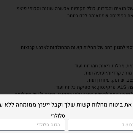
ל תנאים והגדרות, כולל תקופות אכשרה שונות וסכומי פיצוי
את הפוליסה שמתאימה לכם ביותר.
סוי למגוון רחב של מחלות קשות המחולקות לארבע קבוצות
ת, מחלות ריאות חמורות ועוד.
וחי, קרדיומיופתיה ועוד.
, שיתוק, עיוורון ועוד.
 ועוד.
 פיצוי נוסף למחלת הסרטן לפי המפורט בפרק ב' של הפוליסה.
 את ביטוח מחלות קשות שלך וקבל ייעוץ ממומחה ללא על
סלולרי
ציעה את פוליסת "קרן אור TOP", המספקת פיצוי כספי במקרה של גילוי מחלה קשה או אירוע
 מחלות: