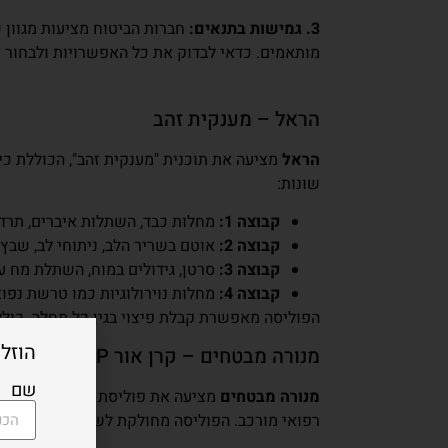
3. גמישות בתנאים:
חברות הביטוח מציעות מגוון ש
מותאמים. כדאי לבדוק את כל האפשרויות ולבחור 
הראל – מענקית זהב
הראל
מציעה את תוכנית "מענקית זהב", הכוללת כי
שונות:
קבוצה 1:
מחלות כבד, השתלות איברים, תרדמ
קבוצה 2:
אוטם בשריר הלב, ניתוחי לב, שבץ מ
קבוצה 3:
סרטן, גידולים במוח, השתלת מח עצם
קבוצה 4:
מחלות נוירולוגיות כמו טרשת נפוצה, ALS, פרקינסון, אי ספיקת כליות
הפוליסה מאפשרת קבלת פיצוי בגין כל מחלה, כולל
הוזל
מנורה מבטחים – קרן אור TOP
שם
מנורה מבטחים
מ
רפואי מורכב. הפוליסה מחולקת לשלוש קבוצות של